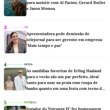
para assistir com Al Pacino, Gerard Butler
e Jason Momoa
3
TV
Apresentadora pede demissão de
telejornal para ser gerente em empresa:
"Mais tempo e paz"
4
MODA
As sandálias favoritas de Erling Haaland
para o verão são um par perfeito, ideal
tanto para usar na praia com roupa de
banho quanto em uma festa com terno de
linho
5
FUTEBOL
Jogador do Ypiranga FC fez homenagem