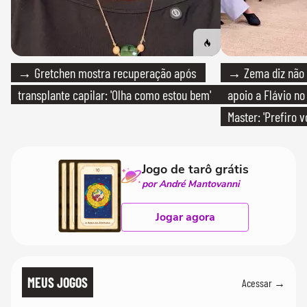
→ Gretchen mostra recuperação após
→ Zema diz não v
transplante capilar: 'Olha como estou bem'
apoio a Flávio no 
Master: 'Prefiro 
PT'
Jogo de tarô grátis
por André Mantovanni
Jogar agora
MEUS JOGOS
Acessar →