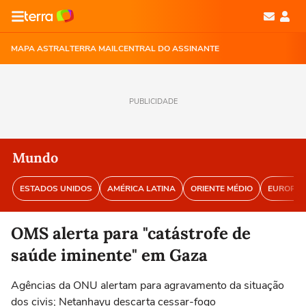
MAPA ASTRAL
TERRA MAIL
CENTRAL DO ASSINANTE
PUBLICIDADE
Mundo
ESTADOS UNIDOS
AMÉRICA LATINA
ORIENTE MÉDIO
EUROPA
OMS alerta para "catástrofe de
saúde iminente" em Gaza
Agências da ONU alertam para agravamento da situação
dos civis; Netanhayu descarta cessar-fogo