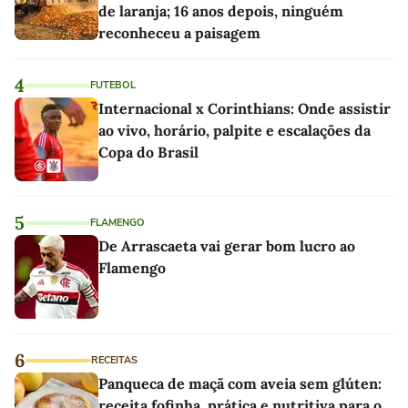
de laranja; 16 anos depois, ninguém
reconheceu a paisagem
4
FUTEBOL
Internacional x Corinthians: Onde assistir
ao vivo, horário, palpite e escalações da
Copa do Brasil
5
FLAMENGO
De Arrascaeta vai gerar bom lucro ao
Flamengo
6
RECEITAS
Panqueca de maçã com aveia sem glúten:
receita fofinha, prática e nutritiva para o