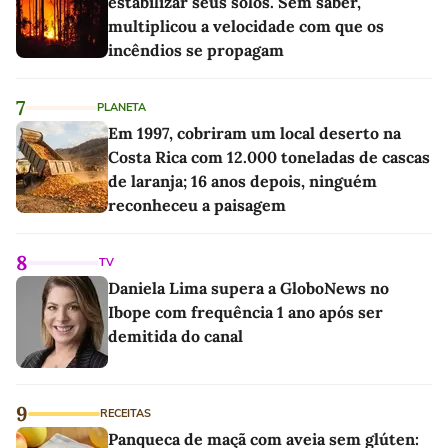
estabilizar seus solos. Sem saber,
multiplicou a velocidade com que os
incêndios se propagam
7
PLANETA
Em 1997, cobriram um local deserto na
Costa Rica com 12.000 toneladas de cascas
de laranja; 16 anos depois, ninguém
reconheceu a paisagem
8
TV
Daniela Lima supera a GloboNews no
Ibope com frequência 1 ano após ser
demitida do canal
9
RECEITAS
Panqueca de maçã com aveia sem glúten: