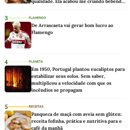
qualidade. Ela acabou me criando bebendo
as melhores'
3
FLAMENGO
De Arrascaeta vai gerar bom lucro ao
Flamengo
4
PLANETA
Em 1950, Portugal plantou eucaliptos para
estabilizar seus solos. Sem saber,
multiplicou a velocidade com que os
incêndios se propagam
5
RECEITAS
Panqueca de maçã com aveia sem glúten:
receita fofinha, prática e nutritiva para o
café da manhã