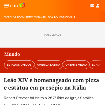
MAPA ASTRAL
TERRA MAIL
CENTRAL DO ASSINANTE
PUBLICIDADE
Mundo
ESTADOS UNIDOS
AMÉRICA LATINA
ORIENTE MÉDIO
EUROPA
Leão XIV é homenageado com pizza
e estátua em presépio na Itália
Robert Prevost foi eleito o 267º líder da Igreja Católica