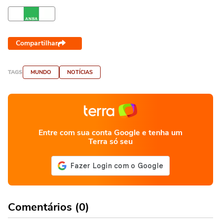
Compartilhar
TAGS
MUNDO
NOTÍCIAS
Entre com sua conta Google e tenha um
Terra só seu
Comentários (0)