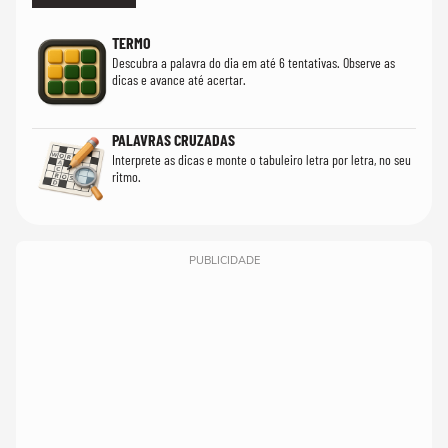
TERMO
Descubra a palavra do dia em até 6 tentativas. Observe as
dicas e avance até acertar.
PALAVRAS CRUZADAS
Interprete as dicas e monte o tabuleiro letra por letra, no seu
ritmo.
PUBLICIDADE