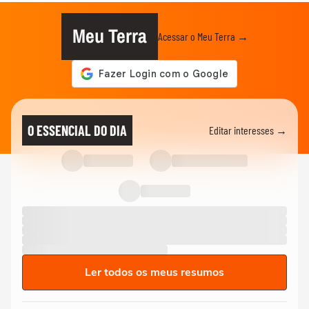
Meu Terra
Acessar o Meu Terra →
O ESSENCIAL DO DIA
Editar interesses →
Ler todos os meus resumos