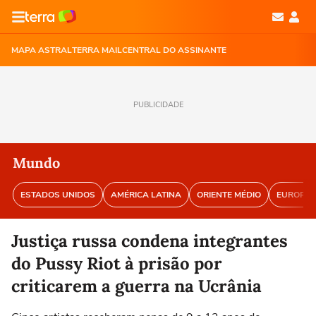
MAPA ASTRAL
TERRA MAIL
CENTRAL DO ASSINANTE
PUBLICIDADE
Mundo
ESTADOS UNIDOS
AMÉRICA LATINA
ORIENTE MÉDIO
EUROPA
Justiça russa condena integrantes
do Pussy Riot à prisão por
criticarem a guerra na Ucrânia