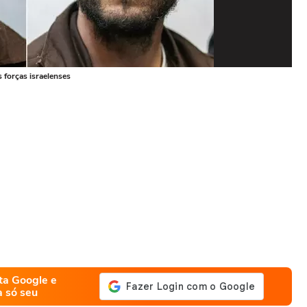
 forças israelenses
Thia
Foto
ta Google e
a só seu