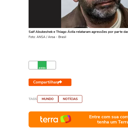
Saif Abukeshek e Thiago Ávila relataram agressões por parte das
Foto: ANSA / Ansa - Brasil
Compartilhar
TAGS
MUNDO
NOTÍCIAS
Entre com sua con
tenha um Terr