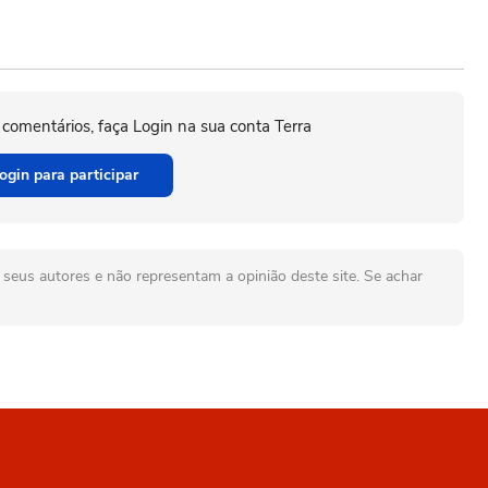
 comentários, faça Login na sua conta Terra
ogin para participar
seus autores e não representam a opinião deste site. Se achar