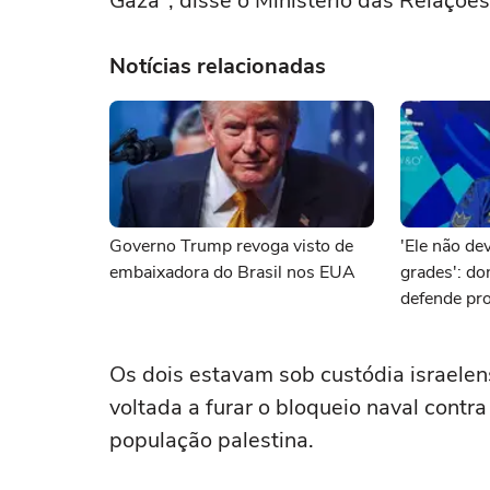
Gaza", disse o Ministério das Relações
Notícias relacionadas
Governo Trump revoga visto de
'Ele não dev
embaixadora do Brasil nos EUA
grades': d
defende pro
brasileiro 
Os dois estavam sob custódia israelen
voltada a furar o bloqueio naval contr
população palestina.