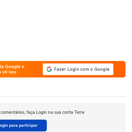
ta Google e
a só seu
 comentários, faça Login na sua conta Terra
ogin para participar