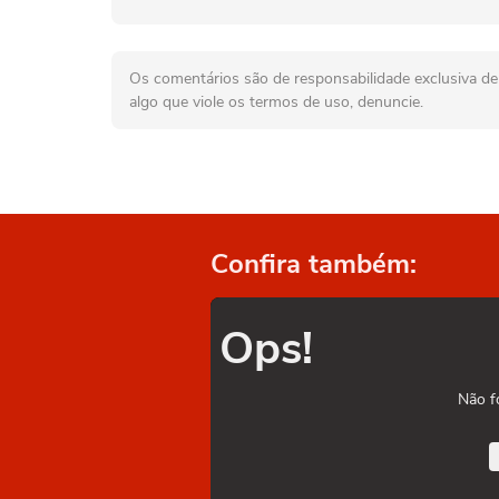
Os comentários são de responsabilidade exclusiva de 
algo que viole os termos de uso, denuncie.
Confira também:
Ops!
Não f