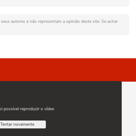
seus autores e não representam a opinião deste site. Se achar
oi possível reproduzir o vídeo
Tentar novamente