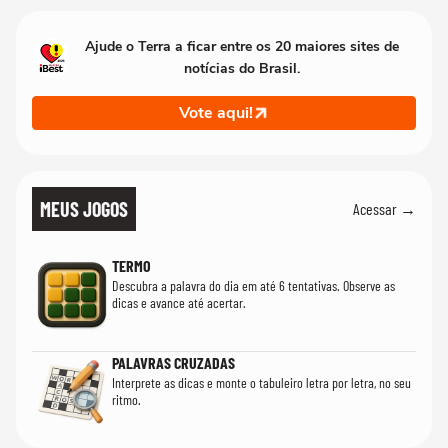
Ajude o Terra a ficar entre os 20 maiores sites de
notícias do Brasil.
Vote aqui!
MEUS JOGOS
Acessar →
TERMO
Descubra a palavra do dia em até 6 tentativas. Observe as
dicas e avance até acertar.
PALAVRAS CRUZADAS
Interprete as dicas e monte o tabuleiro letra por letra, no seu
ritmo.