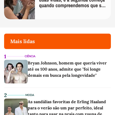
quando compreendemos que só
temos uma'
Mais lidas
1
CIÊNCIA
Bryan Johnson, homem que queria viver
até os 100 anos, admite que "foi longe
demais em busca pela longevidade"
2
MODA
As sandálias favoritas de Erling Haaland
para o verão são um par perfeito, ideal
tanto para usar na praia com roupa de