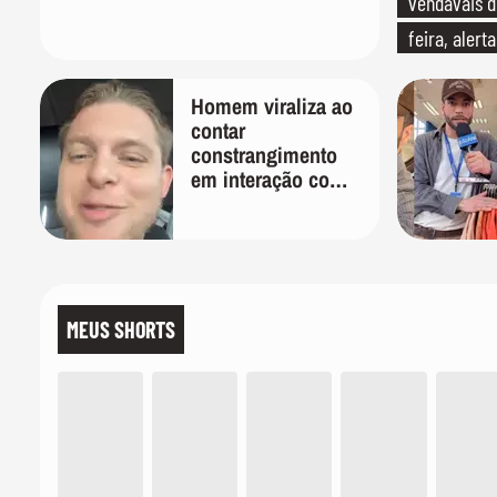
vendavais d
feira, alert
Homem viraliza ao
contar
constrangimento
em interação com
entregador: 'Que
humilhação'
MEUS SHORTS