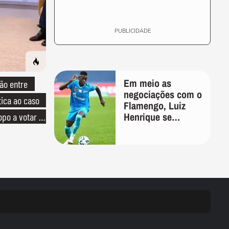
PUBLICIDADE
Em meio as
ão entre
negociações com o
tica ao caso
Flamengo, Luiz
Henrique se
opo a votar no
manifesta através
das redes sociais