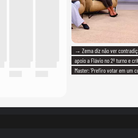
→ Zema diz não ver contradiç
apoio a Flávio no 2º turno e crí
Master: 'Prefiro votar em um c
PT'