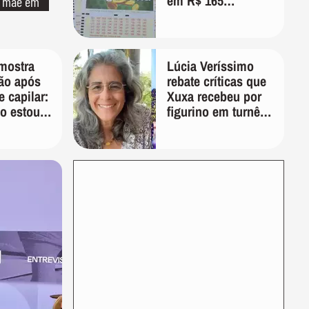
em R$ 165
a mãe em
milhões; veja as
dezenas
mostra
Lúcia Veríssimo
ão após
rebate críticas que
e capilar:
Xuxa recebeu por
o estou
figurino em turnê:
'É pura inveja e
preconceito'