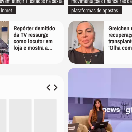
evem atingir 11 estados na sexta-
movimentações financeiras d
a Inmet
plataformas de apostas
Repórter demitido
Gretchen 
da TV ressurge
recuperaç
como locutor em
transplant
loja e mostra a
'Olha com
importância de ser
bem'
versátil