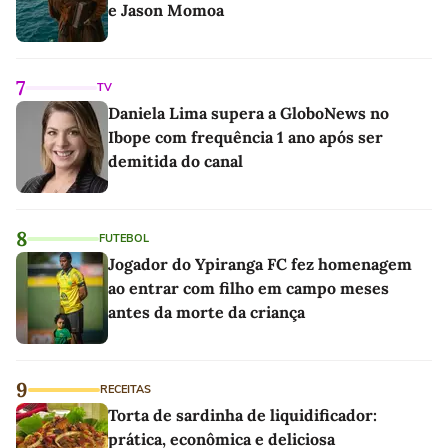
e Jason Momoa
7
TV
Daniela Lima supera a GloboNews no
Ibope com frequência 1 ano após ser
demitida do canal
8
FUTEBOL
Jogador do Ypiranga FC fez homenagem
ao entrar com filho em campo meses
antes da morte da criança
9
RECEITAS
Torta de sardinha de liquidificador:
prática, econômica e deliciosa