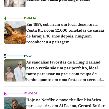
4
PLANETA
Em 1997, cobriram um local deserto na
Costa Rica com 12.000 toneladas de cascas
de laranja; 16 anos depois, ninguém
reconheceu a paisagem
5
MODA
As sandálias favoritas de Erling Haaland
para o verão são um par perfeito, ideal
tanto para usar na praia com roupa de
banho quanto em uma festa com terno de
linho
6
FAMOSOS
Hoje na Netflix: o novo thriller histórico
para assistir com Al Pacino, Gerard Butler