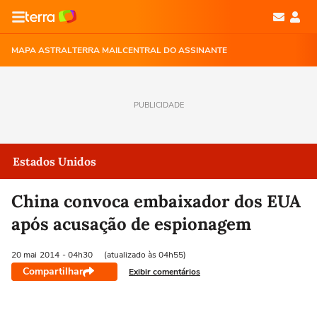
MAPA ASTRAL
TERRA MAIL
CENTRAL DO ASSINANTE
PUBLICIDADE
Estados Unidos
China convoca embaixador dos EUA
após acusação de espionagem
20 mai
2014
- 04h30
(atualizado às 04h55)
Compartilhar
Exibir comentários