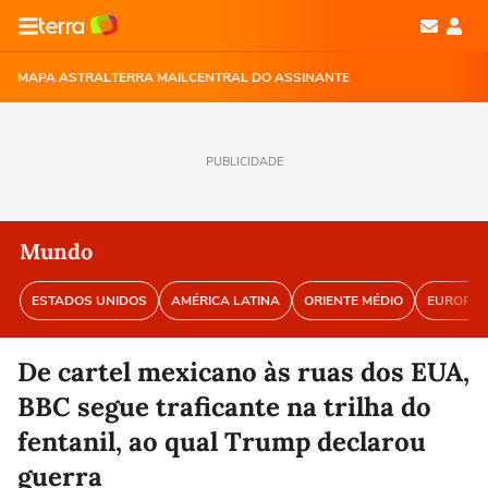
MAPA ASTRAL
TERRA MAIL
CENTRAL DO ASSINANTE
PUBLICIDADE
Mundo
ESTADOS UNIDOS
AMÉRICA LATINA
ORIENTE MÉDIO
EUROPA
De cartel mexicano às ruas dos EUA,
BBC segue traficante na trilha do
fentanil, ao qual Trump declarou
guerra