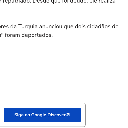
repatriado. Desde que foi detido, ele realiza
iores da Turquia anunciou que dois cidadãos do
n" foram deportados.
Siga no Google Discover