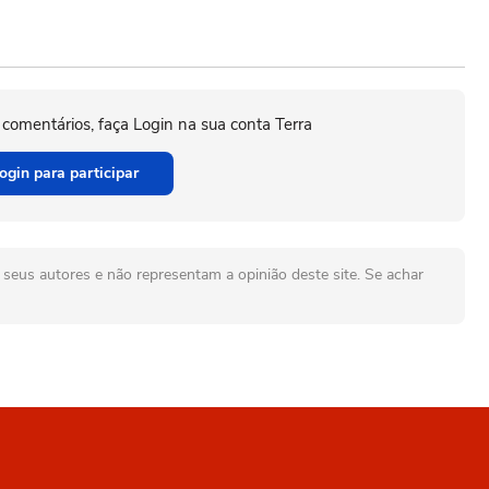
 comentários, faça Login na sua conta Terra
ogin para participar
seus autores e não representam a opinião deste site. Se achar