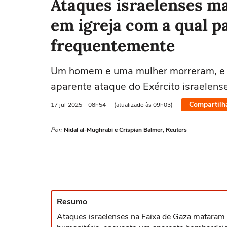
Ataques israelenses m
em igreja com a qual p
frequentemente
Um homem e uma mulher morreram, e v
aparente ataque do Exército israelense
Compartilh
17 jul
2025
- 08h54
(atualizado às 09h03)
Por:
Nidal al-Mughrabi e Crispian Balmer, Reuters
Resumo
Ataques israelenses na Faixa de Gaza mataram 2