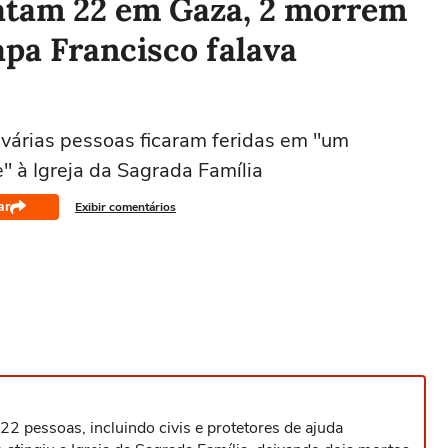
atam 22 em Gaza, 2 morrem
apa Francisco falava
árias pessoas ficaram feridas em "um
" à Igreja da Sagrada Família
ar
Exibir comentários
2 pessoas, incluindo civis e protetores de ajuda