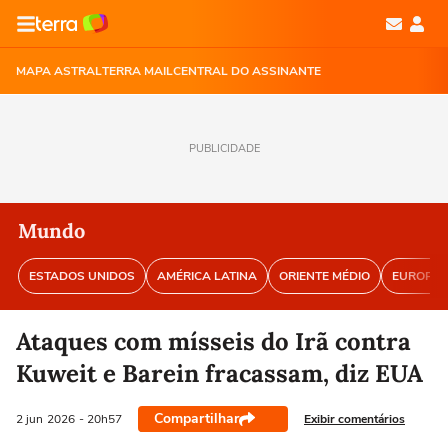
MAPA ASTRAL
TERRA MAIL
CENTRAL DO ASSINANTE
PUBLICIDADE
Mundo
ESTADOS UNIDOS
AMÉRICA LATINA
ORIENTE MÉDIO
EUROPA
Ataques com mísseis do Irã contra
Kuweit e Barein fracassam, diz EUA
Compartilhar
Exibir comentários
2 jun
2026
- 20h57