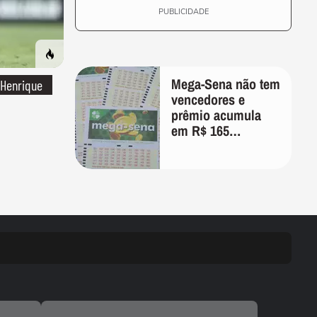
PUBLICIDADE
Mega-Sena não tem
 Henrique
vencedores e
prêmio acumula
em R$ 165
milhões; veja as
dezenas