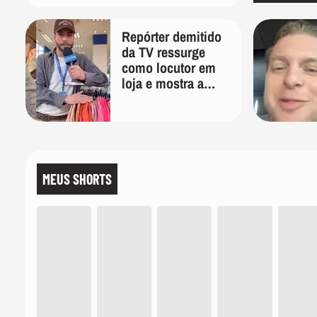
PT'
Repórter demitido
da TV ressurge
como locutor em
loja e mostra a
importância de ser
versátil
MEUS SHORTS