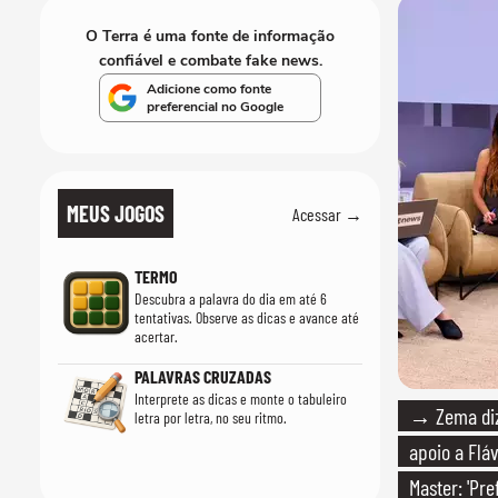
O Terra é uma fonte de informação
confiável e combate fake news.
Adicione como fonte
preferencial no Google
MEUS JOGOS
Acessar →
TERMO
Descubra a palavra do dia em até 6
tentativas. Observe as dicas e avance até
acertar.
PALAVRAS CRUZADAS
Interprete as dicas e monte o tabuleiro
→ Zema diz 
letra por letra, no seu ritmo.
apoio a Fláv
Master: 'Pr