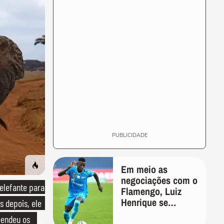
PUBLICIDADE
Em meio as
negociações com o
lefante para
Flamengo, Luiz
Henrique se
s depois, ele
manifesta através
endeu os