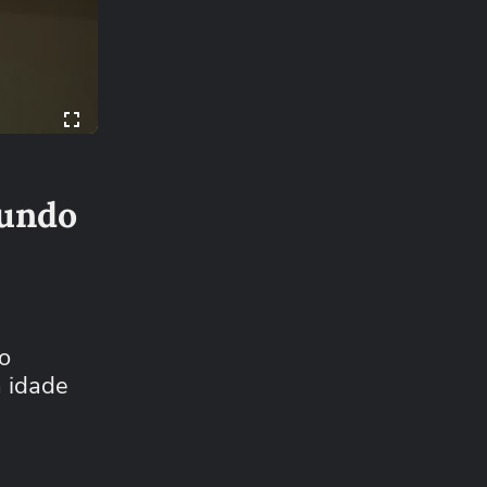
mundo
o
 idade