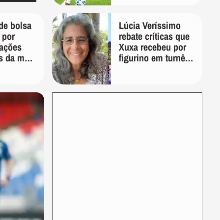
das redes sociais
de bolsa
Lúcia Veríssimo
 por
rebate críticas que
ações
Xuxa recebeu por
as da mãe
figurino em turnê:
ormas de
'É pura inveja e
preconceito'