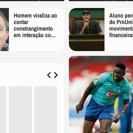
cientistas
Homem viraliza ao
Aluno per
contar
do ProUni
constrangimento
moviment
em interação com
financeir
entregador: 'Que
em plataf
humilhação'
apostas