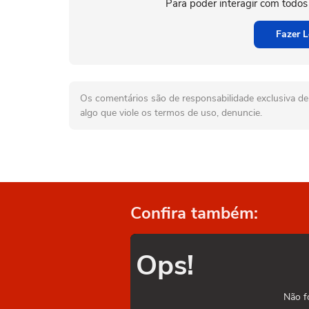
Para poder interagir com todos
Fazer L
Os comentários são de responsabilidade exclusiva de 
algo que viole os termos de uso, denuncie.
Confira também:
Ops!
Não f