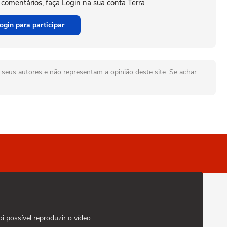
 comentários, faça Login na sua conta Terra
ogin para participar
seus autores e não representam a opinião deste site. Se achar
oi possível reproduzir o vídeo