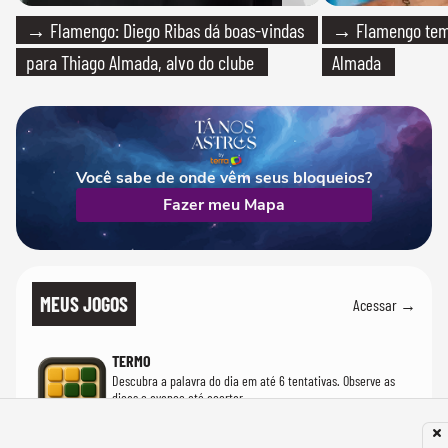
→ Flamengo: Diego Ribas dá boas-vindas
→ Flamengo tem 
para Thiago Almada, alvo do clube
Almada
Você sabe de onde vêm seus bloqueios?
Fazer meu Mapa
MEUS JOGOS
Acessar →
TERMO
Descubra a palavra do dia em até 6 tentativas. Observe as
dicas e avance até acertar.