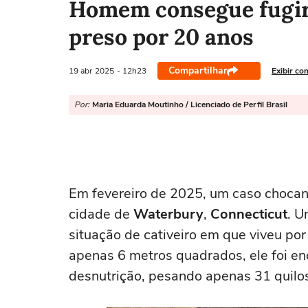
Homem consegue fugir 
preso por 20 anos
Compartilhar
19 abr
2025
- 12h23
Exibir co
Por:
Maria Eduarda Moutinho / Licenciado de Perfil Brasil
Em fevereiro de 2025, um caso chocan
cidade de
Waterbury
,
Connecticut
. U
situação de cativeiro em que viveu p
apenas 6 metros quadrados, ele foi e
desnutrição, pesando apenas 31 quilo