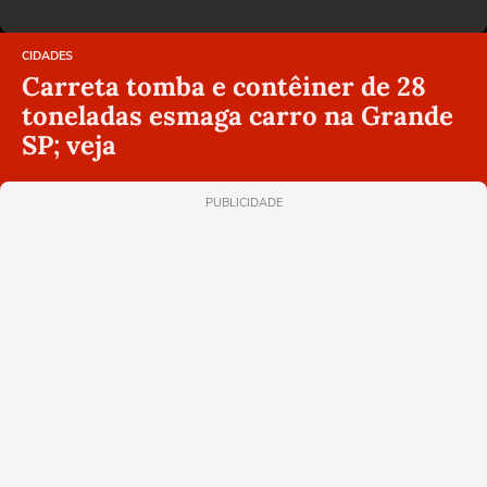
CIDADES
Carreta tomba e contêiner de 28
toneladas esmaga carro na Grande
SP; veja
PUBLICIDADE