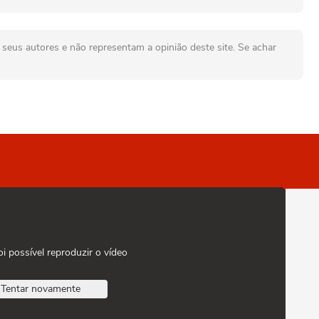
seus autores e não representam a opinião deste site. Se achar
oi possível reproduzir o vídeo
Tentar novamente