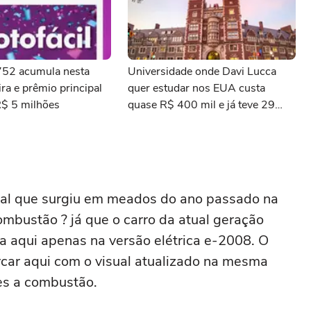
3752 acumula nesta
Universidade onde Davi Lucca
ra e prêmio principal
quer estudar nos EUA custa
R$ 5 milhões
quase R$ 400 mil e já teve 29
ganhadores do prêmio Nobel
ual que surgiu em meados do ano passado na
mbustão ? já que o carro da atual geração
da aqui apenas na versão elétrica e-2008. O
rcar aqui com o visual atualizado na mesma
es a combustão.