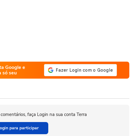
ta Google e
a só seu
 comentários, faça Login na sua conta Terra
ogin para participar