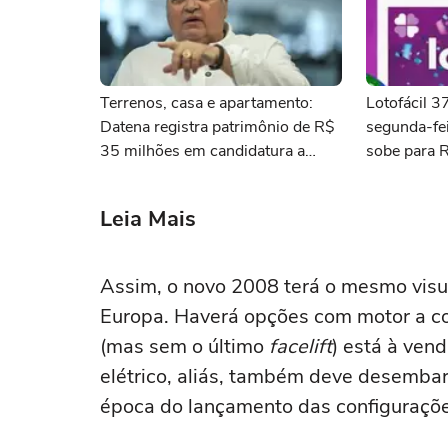
Terrenos, casa e apartamento:
Lotofácil 
Datena registra patrimônio de R$
segunda-fei
35 milhões em candidatura a
sobe para 
deputado federal por SP
Leia Mais
Assim, o novo 2008 terá o mesmo vis
Europa. Haverá opções com motor a co
(mas sem o último
facelift
) está à ven
elétrico, aliás, também deve desemba
época do lançamento das configuraçõ