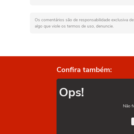
Os comentários são de responsabilidade exclusiva de 
algo que viole os termos de uso, denuncie.
Confira também:
Ops!
Não f