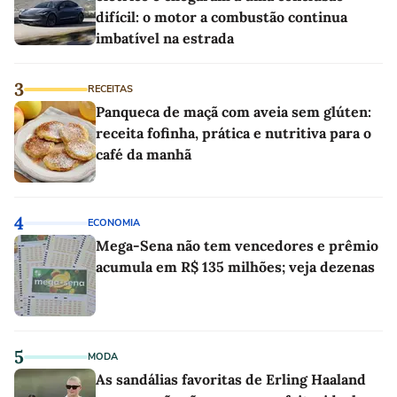
difícil: o motor a combustão continua
imbatível na estrada
3
RECEITAS
Panqueca de maçã com aveia sem glúten:
receita fofinha, prática e nutritiva para o
café da manhã
4
ECONOMIA
Mega-Sena não tem vencedores e prêmio
acumula em R$ 135 milhões; veja dezenas
5
MODA
As sandálias favoritas de Erling Haaland