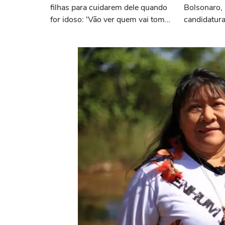
filhas para cuidarem dele quando
Bolsonaro, 
for idoso: 'Vão ver quem vai tomar
candidatura
conta de mim'
dama e Bia 
DF