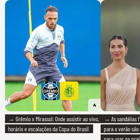
→ Grêmio x Mirassol: Onde assistir ao vivo,
→ As sandálias f
horário e escalações da Copa do Brasil
para o verão são 
para usar na pra