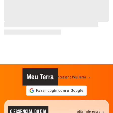
Meu Terra
Acessar o Meu Terra →
O ESSENCIAL DO DIA
Editar interesses →