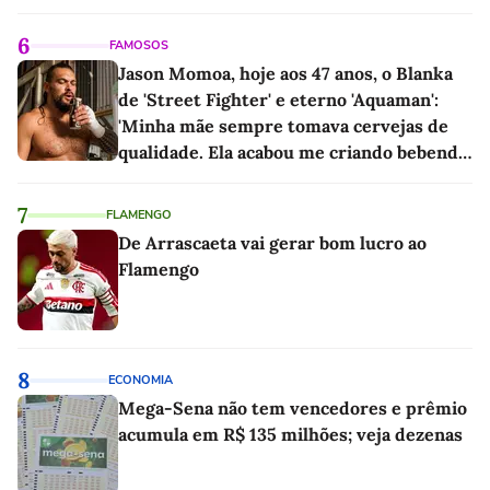
6
FAMOSOS
Jason Momoa, hoje aos 47 anos, o Blanka
de 'Street Fighter' e eterno 'Aquaman':
'Minha mãe sempre tomava cervejas de
qualidade. Ela acabou me criando bebendo
as melhores'
7
FLAMENGO
De Arrascaeta vai gerar bom lucro ao
Flamengo
8
ECONOMIA
Mega-Sena não tem vencedores e prêmio
acumula em R$ 135 milhões; veja dezenas