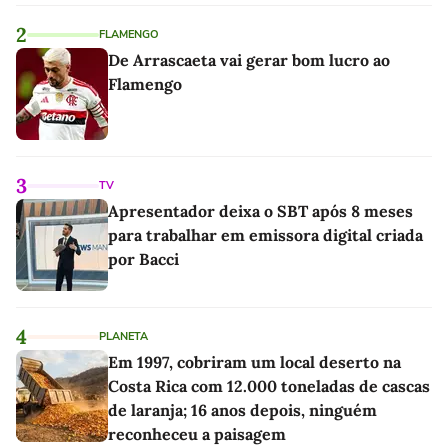
mesmo pequenos, são libertadores'
2
FLAMENGO
De Arrascaeta vai gerar bom lucro ao
Flamengo
3
TV
Apresentador deixa o SBT após 8 meses
para trabalhar em emissora digital criada
por Bacci
4
PLANETA
Em 1997, cobriram um local deserto na
Costa Rica com 12.000 toneladas de cascas
de laranja; 16 anos depois, ninguém
reconheceu a paisagem