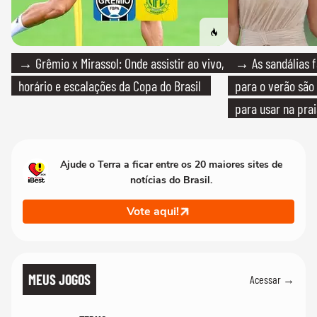
→ Grêmio x Mirassol: Onde assistir ao vivo,
→ As sandálias f
horário e escalações da Copa do Brasil
para o verão são 
para usar na pra
quanto em uma fe
Ajude o Terra a ficar entre os 20 maiores sites de
notícias do Brasil.
Vote aqui!
MEUS JOGOS
Acessar →