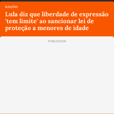
ELEIÇÕES
Lula diz que liberdade de expressão
'tem limite' ao sancionar lei de
proteção a menores de idade
PUBLICIDADE