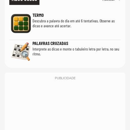
TERMO
Descubra a palavra do dia em até 6 tentativas. Observe as
dicas e avance até acertar.
PALAVRAS CRUZADAS
Interprete as dicas e monte o tabuleiro letra por letra, no seu
ritmo.
PUBLICIDADE