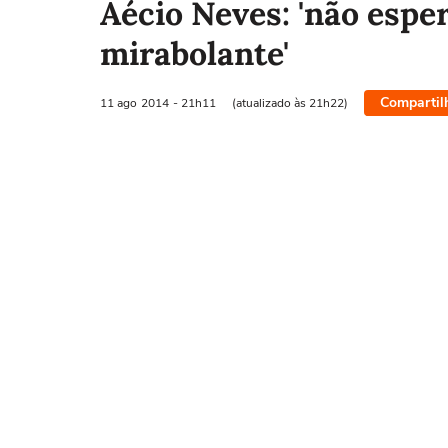
Aécio Neves: 'não esp
mirabolante'
Compartil
11 ago
2014
- 21h11
(atualizado às 21h22)