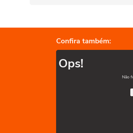
Confira também:
Ops!
Não f