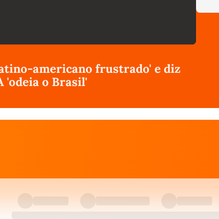
atino-americano frustrado' e diz
'odeia o Brasil'