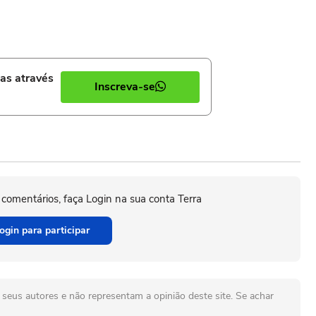
ias através
Inscreva-se
 comentários, faça Login na sua conta Terra
ogin para participar
seus autores e não representam a opinião deste site. Se achar