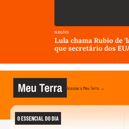
ELEIÇÕES
Lula chama Rubio de 'l
que secretário dos EUA 
Meu Terra
Acessar o Meu Terra →
O ESSENCIAL DO DIA