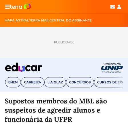
MAPA ASTRAL
TERRA MAIL
CENTRAL DO ASSINANTE
PUBLICIDADE
Oferecimento
ENEM
CARREIRA
LIA GLAZ
CONCURSOS
CURSOS DE EXCE
Supostos membros do MBL são
suspeitos de agredir alunos e
funcionária da UFPR