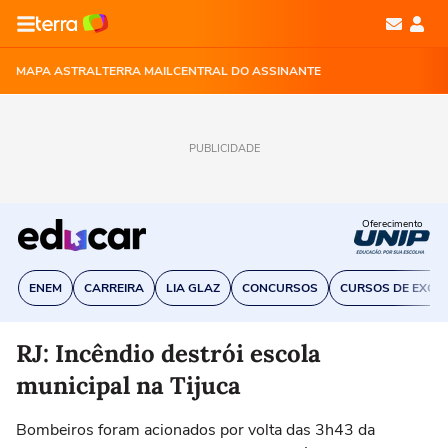
MAPA ASTRAL
TERRA MAIL
CENTRAL DO ASSINANTE
PUBLICIDADE
Oferecimento
ENEM
CARREIRA
LIA GLAZ
CONCURSOS
CURSOS DE EXCE
RJ: Incêndio destrói escola
municipal na Tijuca
Bombeiros foram acionados por volta das 3h43 da