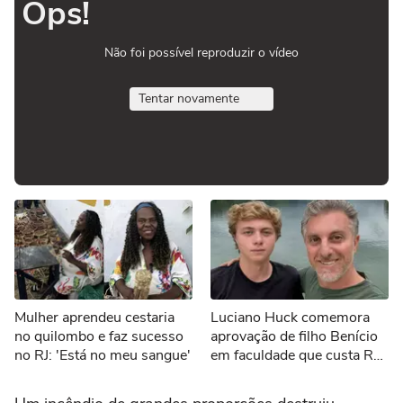
Ops!
Não foi possível reproduzir o vídeo
Tentar novamente
Mulher aprendeu cestaria
Luciano Huck comemora
no quilombo e faz sucesso
aprovação de filho Benício
no RJ: 'Está no meu sangue'
em faculdade que custa R$
100 mil ao ano