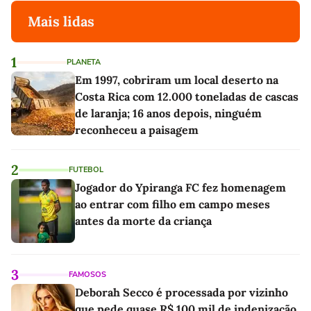
Mais lidas
1
PLANETA
Em 1997, cobriram um local deserto na
Costa Rica com 12.000 toneladas de cascas
de laranja; 16 anos depois, ninguém
reconheceu a paisagem
2
FUTEBOL
Jogador do Ypiranga FC fez homenagem
ao entrar com filho em campo meses
antes da morte da criança
3
FAMOSOS
Deborah Secco é processada por vizinho
que pede quase R$ 100 mil de indenização