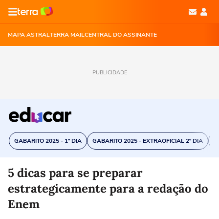
MAPA ASTRAL
TERRA MAIL
CENTRAL DO ASSINANTE
PUBLICIDADE
GABARITO 2025 - 1º DIA
GABARITO 2025 - EXTRAOFICIAL 2º DIA
C
5 dicas para se preparar
estrategicamente para a redação do
Enem