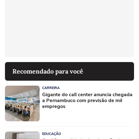
Recomendado para você
CARREIRA
Gigante do call center anuncia chegada
a Pernambuco com previsão de mil
empregos
EDUCAÇÃO