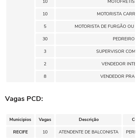
10
MOTOFRETISTA
10
MOTORISTA CARRET
5
MOTORISTA DE FURGÃO OU VE
30
PEDREIRO
3
SUPERVISOR COMER
2
VENDEDOR INTE
8
VENDEDOR PRACI
Vagas PCD:
Municipios
Vagas
Descrição
Con
RECIFE
10
ATENDENTE DE BALCONISTA
PERM