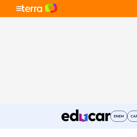
ENEM
CA