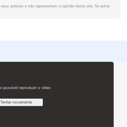
seus autores e não representam a opinião deste site. Se achar
oi possível reproduzir o vídeo
Tentar novamente