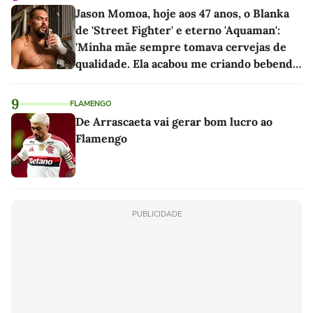
Jason Momoa, hoje aos 47 anos, o Blanka
de 'Street Fighter' e eterno 'Aquaman':
'Minha mãe sempre tomava cervejas de
qualidade. Ela acabou me criando bebendo
as melhores'
9
FLAMENGO
De Arrascaeta vai gerar bom lucro ao
Flamengo
PUBLICIDADE