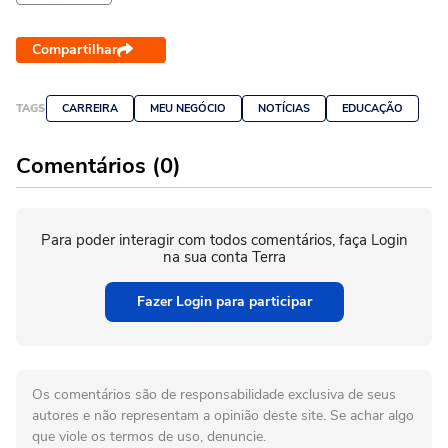
Compartilhar
TAGS
CARREIRA
MEU NEGÓCIO
NOTÍCIAS
EDUCAÇÃO
Comentários (0)
Para poder interagir com todos comentários, faça Login
na sua conta Terra
Fazer Login para participar
Os comentários são de responsabilidade exclusiva de seus
autores e não representam a opinião deste site. Se achar algo
que viole os termos de uso, denuncie.