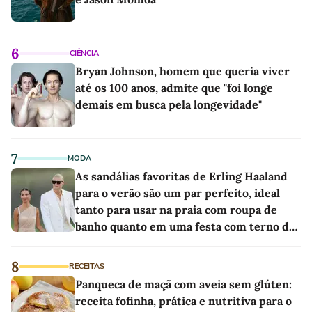
6
CIÊNCIA
Bryan Johnson, homem que queria viver
até os 100 anos, admite que "foi longe
demais em busca pela longevidade"
7
MODA
As sandálias favoritas de Erling Haaland
para o verão são um par perfeito, ideal
tanto para usar na praia com roupa de
banho quanto em uma festa com terno de
linho
8
RECEITAS
Panqueca de maçã com aveia sem glúten:
receita fofinha, prática e nutritiva para o