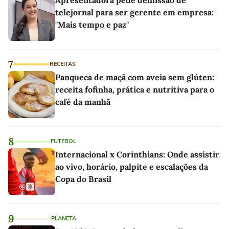
telejornal para ser gerente em empresa:
"Mais tempo e paz"
7
RECEITAS
Panqueca de maçã com aveia sem glúten:
receita fofinha, prática e nutritiva para o
café da manhã
8
FUTEBOL
Internacional x Corinthians: Onde assistir
ao vivo, horário, palpite e escalações da
Copa do Brasil
9
PLANETA