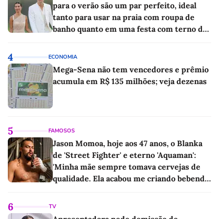
para o verão são um par perfeito, ideal
tanto para usar na praia com roupa de
banho quanto em uma festa com terno de
linho
4
ECONOMIA
Mega-Sena não tem vencedores e prêmio
acumula em R$ 135 milhões; veja dezenas
5
FAMOSOS
Jason Momoa, hoje aos 47 anos, o Blanka
de 'Street Fighter' e eterno 'Aquaman':
'Minha mãe sempre tomava cervejas de
qualidade. Ela acabou me criando bebendo
as melhores'
6
TV
Apresentadora pede demissão de