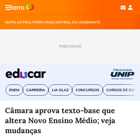
MAPA ASTRAL
TERRA MAIL
CENTRAL DO ASSINANTE
PUBLICIDADE
Oferecimento
ENEM
CARREIRA
LIA GLAZ
CONCURSOS
CURSOS DE EXCE
Câmara aprova texto-base que
altera Novo Ensino Médio; veja
mudanças