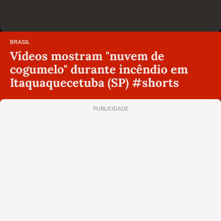
BRASIL
Vídeos mostram "nuvem de
cogumelo" durante incêndio em
Itaquaquecetuba (SP) #shorts
PUBLICIDADE