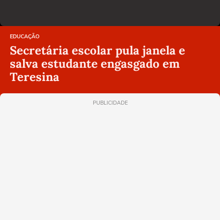
EDUCAÇÃO
Secretária escolar pula janela e
salva estudante engasgado em
Teresina
PUBLICIDADE