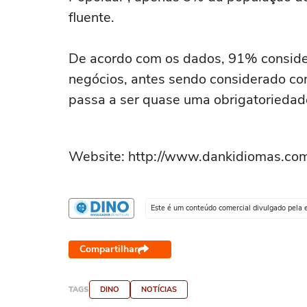
fluente.
De acordo com os dados, 91% consider
negócios, antes sendo considerado com
passa a ser quase uma obrigatorieda
Website: http://www.dankidiomas.com
Este é um conteúdo comercial divulgado pela 
Compartilhar
TAGS
DINO
NOTÍCIAS