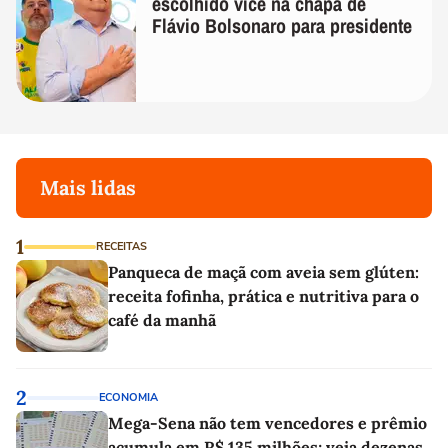
escolhido vice na chapa de
Flávio Bolsonaro para presidente
Mais lidas
1
RECEITAS
Panqueca de maçã com aveia sem glúten:
receita fofinha, prática e nutritiva para o
café da manhã
2
ECONOMIA
Mega-Sena não tem vencedores e prêmio
acumula em R$ 135 milhões; veja dezenas