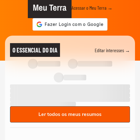
Meu Terra
Acessar o Meu Terra →
O ESSENCIAL DO DIA
Editar interesses →
Ler todos os meus resumos