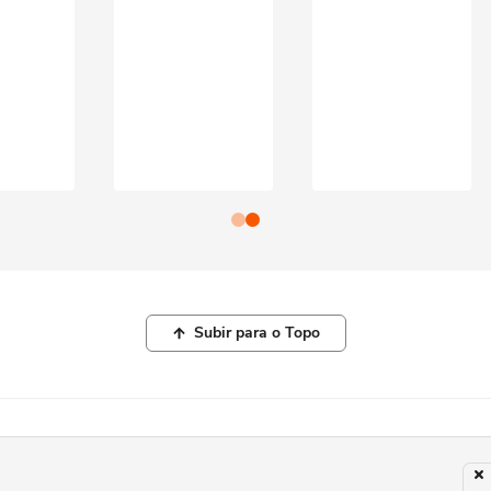
Subir para o Topo
© COPYRIGHT 2026, TERRA NETWORKS BRASIL LTDA |
POLÍTICA DE