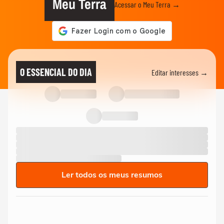
Meu Terra
Acessar o Meu Terra →
O ESSENCIAL DO DIA
Editar interesses →
Ler todos os meus resumos