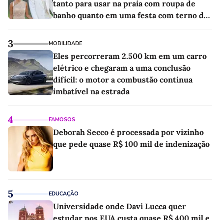
tanto para usar na praia com roupa de
banho quanto em uma festa com terno de
linho
3
MOBILIDADE
Eles percorreram 2.500 km em um carro
elétrico e chegaram a uma conclusão
difícil: o motor a combustão continua
imbatível na estrada
4
FAMOSOS
Deborah Secco é processada por vizinho
que pede quase R$ 100 mil de indenização
5
EDUCAÇÃO
Universidade onde Davi Lucca quer
estudar nos EUA custa quase R$ 400 mil e