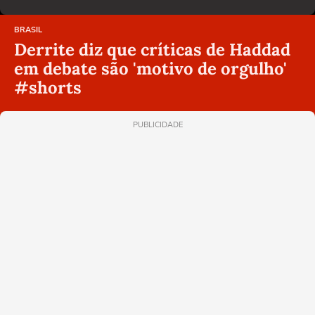
BRASIL
Derrite diz que críticas de Haddad
em debate são 'motivo de orgulho'
#shorts
PUBLICIDADE