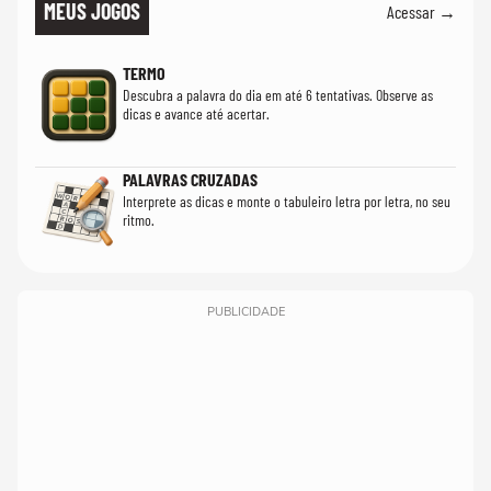
MEUS JOGOS
Acessar →
TERMO
Descubra a palavra do dia em até 6 tentativas. Observe as
dicas e avance até acertar.
PALAVRAS CRUZADAS
Interprete as dicas e monte o tabuleiro letra por letra, no seu
ritmo.
PUBLICIDADE