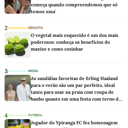
começa quando compreendemos que só
temos uma'
2
DEGUSTA
O vegetal mais esquecido é um dos mais
poderosos: conheça os benefícios do
maxixe e como cozinhar
3
MODA
As sandálias favoritas de Erling Haaland
para o verão são um par perfeito, ideal
tanto para usar na praia com roupa de
banho quanto em uma festa com terno de
linho
4
FUTEBOL
Jogador do Ypiranga FC fez homenagem