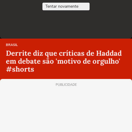
Tentar novamente
BRASIL
Derrite diz que críticas de Haddad
em debate são 'motivo de orgulho'
#shorts
PUBLICIDADE