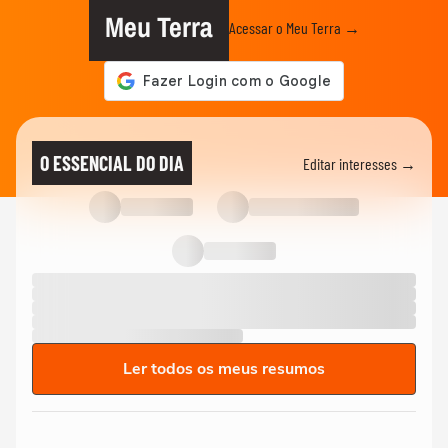
Meu Terra
Acessar o Meu Terra →
O ESSENCIAL DO DIA
Editar interesses →
Ler todos os meus resumos