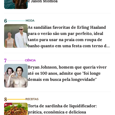
e Jason Momoa
6
MODA
As sandálias favoritas de Erling Haaland
para o verão são um par perfeito, ideal
tanto para usar na praia com roupa de
banho quanto em uma festa com terno de
linho
7
CIÊNCIA
Bryan Johnson, homem que queria viver
até os 100 anos, admite que "foi longe
demais em busca pela longevidade"
8
RECEITAS
Torta de sardinha de liquidificador:
prática, econômica e deliciosa