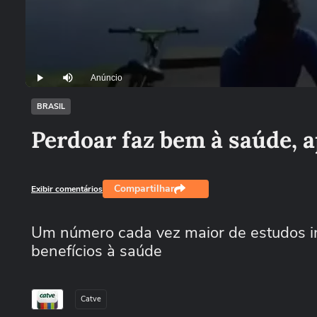
Anúncio
Play
Mutar
BRASIL
Perdoar faz bem à saúde, 
Compartilhar
Exibir comentários
Um número cada vez maior de estudos in
benefícios à saúde
Catve