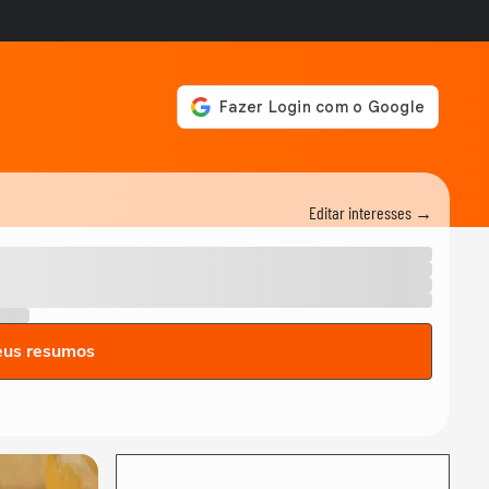
Editar interesses →
eus resumos