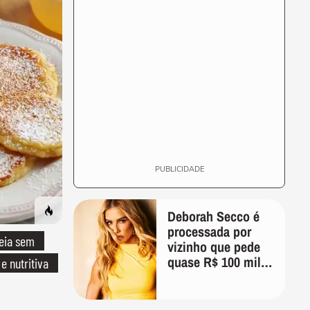
PUBLICIDADE
Deborah Secco é
processada por
eia sem
vizinho que pede
quase R$ 100 mil
 e nutritiva
de indenização