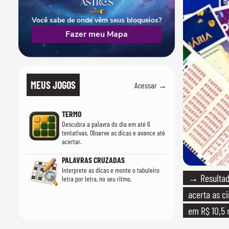
Você sabe de onde vêm seus bloqueios?
Fazer meu Mapa
MEUS JOGOS
Acessar →
TERMO
Descubra a palavra do dia em até 6
tentativas. Observe as dicas e avance até
acertar.
PALAVRAS CRUZADAS
Interprete as dicas e monte o tabuleiro
→ Resultad
letra por letra, no seu ritmo.
acerta as c
em R$ 10,5 