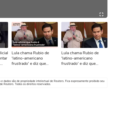
icial
Lula chama Rubio de
Lula chama Rubio de
entar
'latino-americano
'latino-americano
frustrado' e diz que
frustrado' e diz que
secretário dos EUA 'odeia
secretário dos EUA 'odeia
o Brasil'
o Brasil'
o e dados são de propriedade intelectual de Reuters. Fica expresamente proibido seu
e Reuters. Todos os direitos reservados.