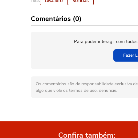
TAGS
LAVA JATO
NOTÍCIAS
Comentários (0)
Para poder interagir com todos
Fazer L
Os comentários são de responsabilidade exclusiva de 
algo que viole os termos de uso, denuncie.
Confira também: