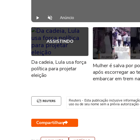
Anúncio
Play
Desmutar
ASSISTINDO
Da cadeia, Lula usa força
Mulher é salva por pol
política para projetar
após escorregar ao t
eleição
embarcar em trem na
Índia #shorts
Reuters - Esta publicação inclusive informaçã
uso ou de seu nome sem a prévia autorização d
Compartilhar