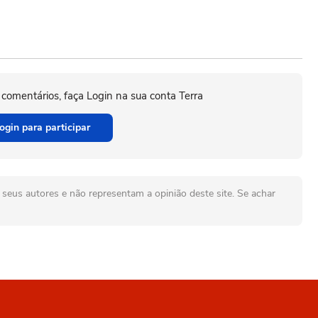
 comentários, faça Login na sua conta Terra
ogin para participar
seus autores e não representam a opinião deste site. Se achar