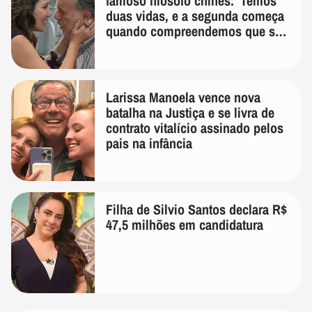
famoso filósofo chinês: 'Temos
duas vidas, e a segunda começa
quando compreendemos que só
temos uma'
Larissa Manoela vence nova
batalha na Justiça e se livra de
contrato vitalício assinado pelos
pais na infância
Filha de Silvio Santos declara R$
47,5 milhões em candidatura