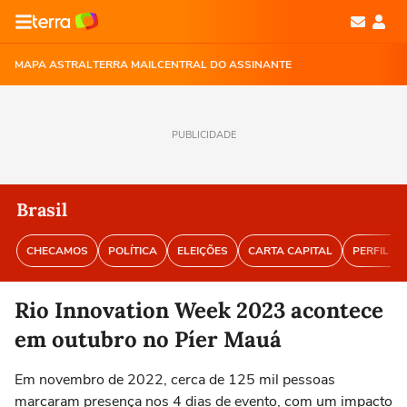
MAPA ASTRAL
TERRA MAIL
CENTRAL DO ASSINANTE
PUBLICIDADE
Brasil
CHECAMOS
POLÍTICA
ELEIÇÕES
CARTA CAPITAL
PERFIL BR
Rio Innovation Week 2023 acontece
em outubro no Píer Mauá
Em novembro de 2022, cerca de 125 mil pessoas
marcaram presença nos 4 dias de evento, com um impacto