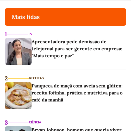
Mais lidas
1
TV
Apresentadora pede demissão de
telejornal para ser gerente em empresa:
"Mais tempo e paz"
2
RECEITAS
Panqueca de maçã com aveia sem glúten:
receita fofinha, prática e nutritiva para o
café da manhã
3
CIÊNCIA
Bryan Johnson, homem que queria viver