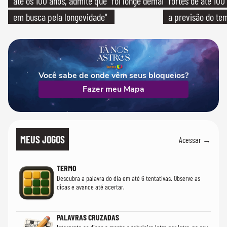
até os 100 anos, admite que "foi longe demais
fortes de até 100
em busca pela longevidade"
a previsão do te
Você sabe de onde vêm seus bloqueios?
Fazer meu Mapa
MEUS JOGOS
Acessar →
TERMO
Descubra a palavra do dia em até 6 tentativas. Observe as
dicas e avance até acertar.
PALAVRAS CRUZADAS